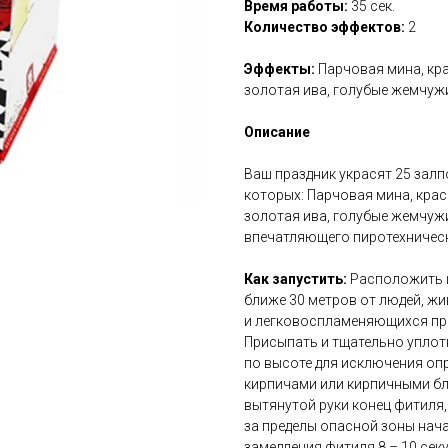
Время работы:
35 сек.
Количество эффектов:
2
Эффекты:
Парчовая мина, кра
золотая ива, голубые жемчуж
Описание
Ваш праздник украсят 25 залп
которых: Парчовая мина, крас
золотая ива, голубые жемчуж
впечатляющего пиротехничес
Как запустить:
Расположить и
ближе 30 метров от людей, жи
и легковоспламеняющихся пре
Присыпать и тщательно уплотни
по высоте для исключения оп
кирпичами или кирпичными бл
вытянутой руки конец фитиля,
за пределы опасной зоны нача
замедления фитиля 8 – 10 сек