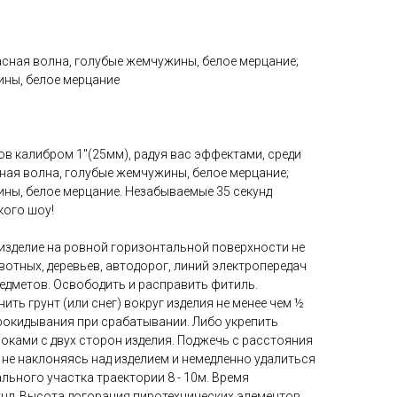
сная волна, голубые жемчужины, белое мерцание;
ины, белое мерцание
ов калибром 1"(25мм), радуя вас эффектами, среди
ная волна, голубые жемчужины, белое мерцание;
ины, белое мерцание. Незабываемые 35 секунд
кого шоу!
зделие на ровной горизонтальной поверхности не
вотных, деревьев, автодорог, линий электропередач
дметов. Освободить и расправить фитиль.
ть грунт (или снег) вокруг изделия не менее чем ½
рокидывания при срабатывании. Либо укрепить
оками с двух сторон изделия. Поджечь с расстояния
 не наклоняясь над изделием и немедленно удалиться
льного участка траектории 8 - 10м. Время
унд. Высота догорания пиротехнических элементов