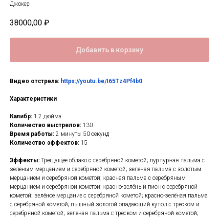
Джокер
38000,00
₽
Добавить в корзину
Видео отстрела:
https://youtu.be/I65Tz4Pf4b0
Характеристики
Калибр:
1.2 дюйма
Количество выстрелов:
130
Время работы:
2 минуты 50 секунд
Количество эффектов:
15
Эффекты:
Трещащее облако с серебряной кометой; пурпурная пальма с
зелёным мерцанием и серебряной кометой; зелёная пальма с золотым
мерцанием и серебряной кометой; красная пальма с серебряным
мерцанием и серебряной кометой; красно-зелёный пион с серебряной
кометой; зелёное мерцание с серебряной кометой; красно-зелёная пальма
с серебряной кометой; пышный золотой опадающий купол с треском и
серебряной кометой; зелёная пальма с треском и серебряной кометой;