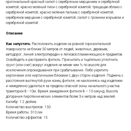
оригинальный красный салют с серебряным мерцанием и серебряной
кометой; красно-зелёный пион с серебряной кометой; трещащее облако с
серебряной кометой; красно-зелёная пальма с серебряной кометой;
серебряное мерцание с серебряной кометой; салют с громким взрывом и
серебряной кометой.
Описание
Как запустить:
Расположить изделие на ровной горизонтальной
поверхности не ближе 30 метров от людей, животных, деревьев,
автодорог, линий электропередач и легковоспламеняющихся предметов.
Освободить и расправить фитиль. Присыпать и тщательно уплотнить
грунт (или снег) вокруг изделия не менее чем ½ по высоте для
исключения опрокидывания при срабатывании. Либо укрепить
кирпичами или кирпичными блоками с двух сторон изделия. Поджечь с
расстояния вытянутой руки конец фитиля, не наклоняясь над изделием
и немедленно удалиться за пределы опасной зоны начального участка
траектории 8 - 10м. Время замедления фитиля 8 – 10 секунд. Высота
догорания пиротехнических элементов более 3-х метров над землей.
Калибр: 1.2 дюйма
Количество выстрелов: 130
Время работы: 310 сек.
Количество эффектов: 15