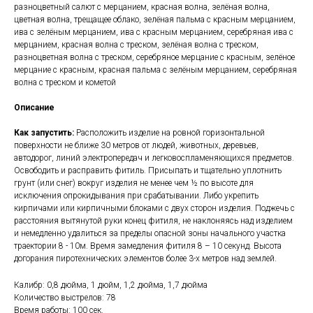
разноцветный салют с мерцанием, красная волна, зелёная волна,
цветная волна, трещащее облако, зелёная пальма с красным мерцанием,
ива с зелёным мерцанием, ива с красным мерцанием, серебряная ива с
мерцанием, красная волна с треском, зелёная волна с треском,
разноцветная волна с треском, серебряное мерцание с красным, зелёное
мерцание с красным, красная пальма с зелёным мерцанием, серебряная
волна с треском и кометой
Описание
Как запустить:
Расположить изделие на ровной горизонтальной
поверхности не ближе 30 метров от людей, животных, деревьев,
автодорог, линий электропередач и легковоспламеняющихся предметов.
Освободить и расправить фитиль. Присыпать и тщательно уплотнить
грунт (или снег) вокруг изделия не менее чем ½ по высоте для
исключения опрокидывания при срабатывании. Либо укрепить
кирпичами или кирпичными блоками с двух сторон изделия. Поджечь с
расстояния вытянутой руки конец фитиля, не наклоняясь над изделием
и немедленно удалиться за пределы опасной зоны начального участка
траектории 8 - 10м. Время замедления фитиля 8 – 10 секунд. Высота
догорания пиротехнических элементов более 3-х метров над землей.
Калибр: 0,8 дюйма, 1 дюйм, 1,2 дюйма, 1,7 дюйма
Количество выстрелов: 78
Время работы: 100 сек.