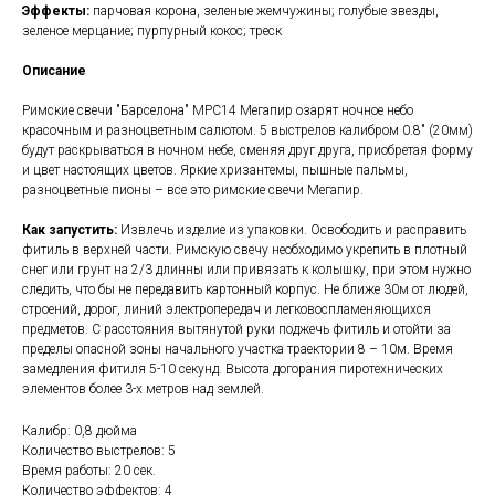
Эффекты:
парчовая корона, зеленые жемчужины; голубые звезды,
зеленое мерцание; пурпурный кокос; треск
Описание
Римские свечи "Барселона" МРС14 Мегапир озарят ночное небо
красочным и разноцветным салютом. 5 выстрелов калибром 0.8" (20мм)
будут раскрываться в ночном небе, сменяя друг друга, приобретая форму
и цвет настоящих цветов. Яркие хризантемы, пышные пальмы,
разноцветные пионы – все это римские свечи Мегапир.
Как запустить:
Извлечь изделие из упаковки. Освободить и расправить
фитиль в верхней части. Римскую свечу необходимо укрепить в плотный
снег или грунт на 2/3 длинны или привязать к колышку, при этом нужно
следить, что бы не передавить картонный корпус. Не ближе 30м от людей,
строений, дорог, линий электропередач и легковоспламеняющихся
предметов. С расстояния вытянутой руки поджечь фитиль и отойти за
пределы опасной зоны начального участка траектории 8 – 10м. Время
замедления фитиля 5-10 секунд. Высота догорания пиротехнических
элементов более 3-х метров над землей.
Калибр: 0,8 дюйма
Количество выстрелов: 5
Время работы: 20 сек.
Количество эффектов: 4