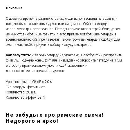
Описание
С древних времён в разных странах люди использовали петарды для
того, чтобы отгонять злых духов или хищников. Сейчас петарды
используют для развлечения. Петарды применяют в страйкболе, делая
из них страйкбольные гранаты. Часто применяют большие петарды в
военно-тактической игре лазертаг. Также громкие петарды подойдут для
охотников, чтобы приучить собаку к звуку выстрелов.
Как запустить:
Извлечь петарду из упаковки. Освободить и расправить
фитиль. Поджечь конец фитиля и немедленно отбросить петарду на 1,5м
в сторону противоположную от людей, животных и
легковоспламеняющихся предметов.
Уровень шума: 108 dB с 20 м
Тип петарды: фитильная
Количество: 20 шт.
Количество эффектов: 1
Не забудьте про римские свечи!
Недорого и ярко!