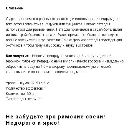
Описание
С древних времён в разных странах люди использовали петарды для
того, чтобы отгонять злых духов или хищников. Сейчас петарды
используют для развлечения. Петарды применяют в страйкболе, делая
из них страйкбольные гранаты. Часто применяют большие петарды в
военно-тактической игре лазертаг. Также громкие петарды подойдут для
охотников, чтобы приучить собаку к звуку выстрелов.
Как запустить:
Извлечь петарду из упаковки. Чиркнуть цветной
терочной головкой петарды о намазку спичечного коробка и немедленно
отбросить петарду на 1,5м в сторону противоположную от людей,
животных и легковоспламеняющихся предметов.
Уровень шума: 92 dB с 5 м
Количество эффектов: 1
Количество: 60 шт.
Тип петарды: терочная
Не забудьте про римские свечи!
Недорого и ярко!